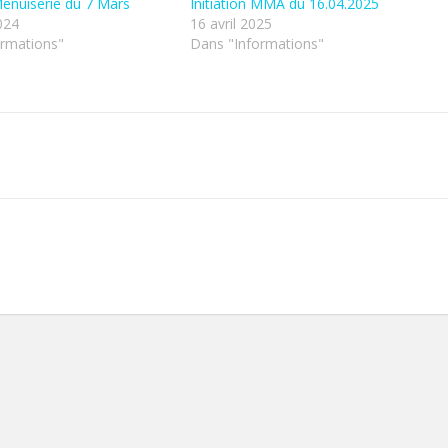
 Menuiserie du 7 Mars
Initiation MMA du 16.04.2025
024
16 avril 2025
ormations"
Dans "Informations"