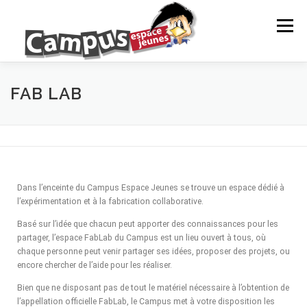
Menu
LE CAMPUS
NOS ACTIONS
ANIMATION
FAB LAB
PROJETS DE JEUNES
INFOS JEUNES
Dans l’enceinte du Campus Espace Jeunes se trouve un espace dédié à
PARTENAIRES
NEWS
CONTACTS ET RÉSEAUX
l’expérimentation et à la fabrication collaborative.
Basé sur l’idée que chacun peut apporter des connaissances pour les
partager, l’espace FabLab du Campus est un lieu ouvert à tous, où
NOS ACTIONS
EVÈNEMENTS À VENIR
chaque personne peut venir partager ses idées, proposer des projets, ou
encore chercher de l’aide pour les réaliser.
Bien que ne disposant pas de tout le matériel nécessaire à l’obtention de
l’appellation officielle FabLab, le Campus met à votre disposition les