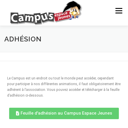
Menu
LE CAMPUS
NOS ACTIONS
ANIMATION
ADHÉSION
PROJETS DE JEUNES
INFOS JEUNES
Le Campus est un endroit ou tout le monde peut accéder, cependant
PARTENAIRES
NEWS
CONTACTS ET RÉSEAUX
pour participer à nos différentes animations, il faut obligatoirement être
adhérent à l’association. Vous pouvez accéder et télécharger à la feuille
d’adhésion ci-dessous.
NOS ACTIONS
EVÈNEMENTS À VENIR
Feuille d'adhésion au Campus Espace Jeunes