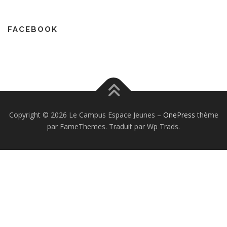
FACEBOOK
Copyright © 2026 Le Campus Espace Jeunes
–
OnePress
thème
par FameThemes. Traduit par Wp Trads.