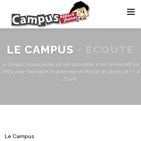
Menu
LE CAMPUS
NOS ACTIONS
ANIMATION
- ECOUTE
LE CAMPUS
Le Campus Espace Jeunes est une association à but non-lucratif (loi
PROJETS DE JEUNES
INFOS JEUNES
1901) pour l’animation, la prévention et l’écoute des jeunes de 11 à
25 ans.
PARTENAIRES
NEWS
CONTACTS ET RÉSEAUX
NOS ACTIONS
EVÈNEMENTS À VENIR
Le Campus