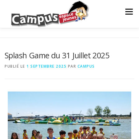
Menu
LE CAMPUS
NOS ACTIONS
ANIMATION
Splash Game du 31 Juillet 2025
PROJETS DE JEUNES
INFOS JEUNES
PUBLIÉ LE
1 SEPTEMBRE 2025
PAR
CAMPUS
PARTENAIRES
NEWS
CONTACTS ET RÉSEAUX
NOS ACTIONS
EVÈNEMENTS À VENIR