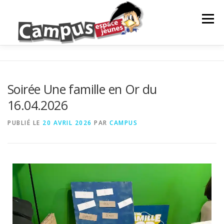
Menu
LE CAMPUS
NOS ACTIONS
ANIMATION
Soirée Une famille en Or du
16.04.2026
PROJETS DE JEUNES
INFOS JEUNES
PUBLIÉ LE
20 AVRIL 2026
PAR
CAMPUS
PARTENAIRES
NEWS
CONTACTS ET RÉSEAUX
NOS ACTIONS
EVÈNEMENTS À VENIR