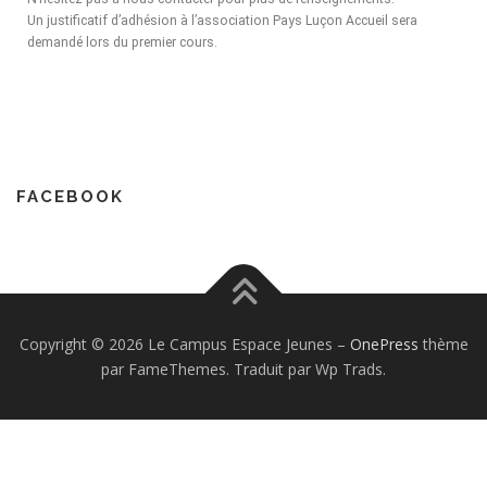
Un justificatif d’adhésion à l’association Pays Luçon Accueil sera
demandé lors du premier cours.
FACEBOOK
Copyright © 2026 Le Campus Espace Jeunes
–
OnePress
thème
par FameThemes. Traduit par Wp Trads.