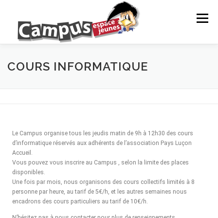
Menu
LE CAMPUS
NOS ACTIONS
ANIMATION
COURS INFORMATIQUE
PROJETS DE JEUNES
INFOS JEUNES
Le Campus organise tous les jeudis matin de 9h à 12h30 des cours
PARTENAIRES
NEWS
CONTACTS ET RÉSEAUX
d’informatique réservés aux adhérents de l’association Pays Luçon
Accueil.
Vous pouvez vous inscrire au Campus , selon la limite des places
NOS ACTIONS
EVÈNEMENTS À VENIR
disponibles.
Une fois par mois, nous organisons des cours collectifs limités à 8
personne par heure, au tarif de 5€/h, et les autres semaines nous
encadrons des cours particuliers au tarif de 10€/h.
N’hésitez pas à nous contacter pour plus de renseignements.