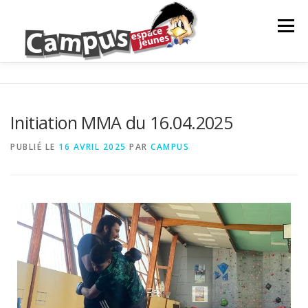
Menu
LE CAMPUS
NOS ACTIONS
ANIMATION
Initiation MMA du 16.04.2025
PROJETS DE JEUNES
INFOS JEUNES
PUBLIÉ LE
16 AVRIL 2025
PAR
CAMPUS
PARTENAIRES
NEWS
CONTACTS ET RÉSEAUX
NOS ACTIONS
EVÈNEMENTS À VENIR