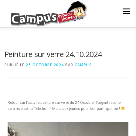
Menu
LE CAMPUS
NOS ACTIONS
ANIMATION
Peinture sur verre 24.10.2024
PROJETS DE JEUNES
INFOS JEUNES
PUBLIÉ LE
25 OCTOBRE 2024
PAR
CAMPUS
PARTENAIRES
NEWS
CONTACTS ET RÉSEAUX
Retour sur l’activité peinture sur verre du 24 Octobre ! l’argent récolté
NOS ACTIONS
EVÈNEMENTS À VENIR
sera reversé au Téléthon !! Merci aux jeunes pour leur participation !